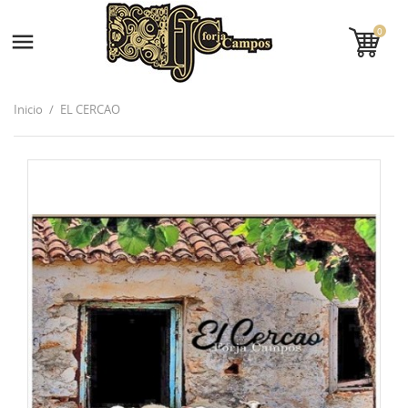
0

Inicio
EL CERCAO