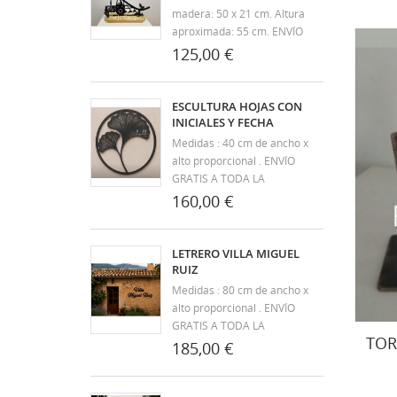
exclusividad a...
madera: 50 x 21 cm. Altura
aproximada: 55 cm. ENVÍO
GRATIS A TODA LA
125,00 €
PENÍNSULA. Desde Forja
Campos llevamos más de 30
años dedicándonos a la
ESCULTURA HOJAS CON
artesanía y fabricación de
INICIALES Y FECHA
productos en forja. Nuestros
Medidas : 40 cm de ancho x
artículos aúnan el diseño y...
alto proporcional . ENVÍO
GRATIS A TODA LA
PENÍNSULA. Desde Forja
160,00 €
Campos llevamos más de 30
años dedicándonos a la
artesanía y fabricación de
LETRERO VILLA MIGUEL
productos en forja. Nuestros
RUIZ
artículos aúnan el diseño y la
Medidas : 80 cm de ancho x
exclusividad a...
alto proporcional . ENVÍO
GRATIS A TODA LA
TOR
PENÍNSULA. Desde Forja
185,00 €
Campos llevamos más de 30
años dedicándonos a la
artesanía y fabricación de