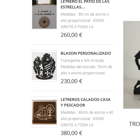
LETRERO EL PATIO DE LAS
productos en forja. Nuestros
ESTRELLAS...
artículos aúnan el diseño y la
Medidas : 80 cm de ancho x
exclusividad a...
alto proporcional . ENVÍO
GRATIS A TODA LA
PENÍNSULA. Desde Forja
260,00 €
Campos llevamos más de 30
años dedicándonos a la
artesanía y fabricación de
BLASON PERSONALIZADO
productos en forja. Nuestros
Transporte e IVA incluido.
artículos aúnan el diseño y la
Medidas del escudo: 70cm de
exclusividad a...
alto x ancho proporcional.
ENVÍO GRATIS A TODA LA
230,00 €
PENÍNSULA. Diseño exclusivo
y personalizado . Desde Forja
Campos llevamos más de 30
LETREROS CALADOS CASA
años dedicándonos a la
Y PESCADOR
artesanía y fabricación de...
Medidas : 40cm de ancho x 40
alto proporcional . ENVÍO
TRO
GRATIS A TODA LA
PENÍNSULA. Desde Forja
380,00 €
Campos llevamos más de 30