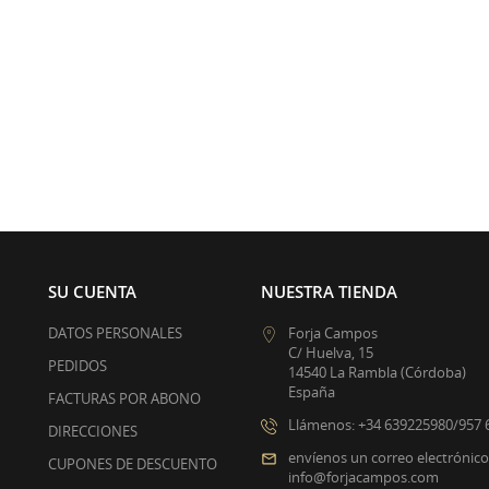
SU CUENTA
NUESTRA TIENDA
DATOS PERSONALES
Forja Campos
C/ Huelva, 15
PEDIDOS
14540 La Rambla (Córdoba)
España
FACTURAS POR ABONO
Llámenos:
+34 639225980/957 
DIRECCIONES
envíenos un correo electrónico
CUPONES DE DESCUENTO
info@forjacampos.com