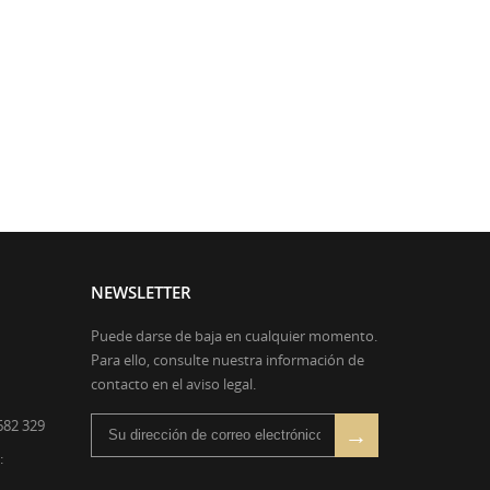
NEWSLETTER
Puede darse de baja en cualquier momento.
Para ello, consulte nuestra información de
contacto en el aviso legal.
682 329
: