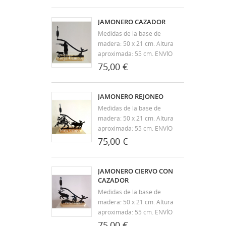
Campos llevamos más de 30
años dedicándonos a la
JAMONERO CAZADOR
artesanía y fabricación de
Medidas de la base de
productos en forja. Nuestros
madera: 50 x 21 cm. Altura
artículos aúnan el diseño y...
aproximada: 55 cm. ENVÍO
GRATIS A TODA LA
75,00 €
PENÍNSULA. Desde Forja
Campos llevamos más de 30
años dedicándonos a la
JAMONERO REJONEO
artesanía y fabricación de
Medidas de la base de
productos en forja. Nuestros
madera: 50 x 21 cm. Altura
artículos aúnan el diseño y...
aproximada: 55 cm. ENVÍO
GRATIS A TODA LA
75,00 €
PENÍNSULA. Desde Forja
Campos llevamos más de 30
años dedicándonos a la
JAMONERO CIERVO CON
artesanía y fabricación de
CAZADOR
productos en forja. Nuestros
Medidas de la base de
artículos aúnan el diseño y...
madera: 50 x 21 cm. Altura
aproximada: 55 cm. ENVÍO
GRATIS A TODA LA
75,00 €