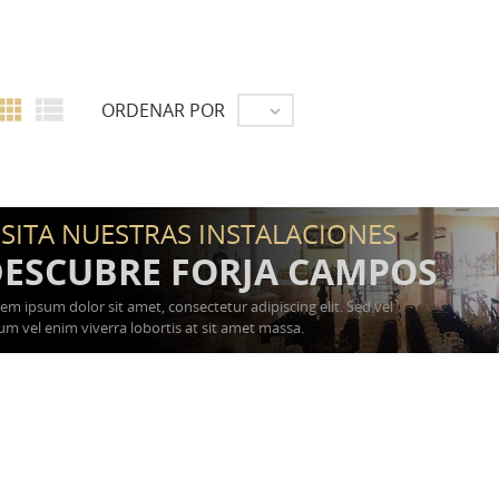


ORDENAR POR

ISITA NUESTRAS INSTALACIONES
ESCUBRE FORJA CAMPOS
em ipsum dolor sit amet, consectetur adipiscing elit. Sed vel
um vel enim viverra lobortis at sit amet massa.