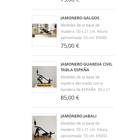
PENÍNSULA. Desde Forja
Campos llevamos más de 30
años dedicándonos a la
JAMONERO GALGOS
artesanía y fabricación de
Medidas de la base de
productos en forja. Nuestros
madera: 50 x 21 cm. Altura
artículos aúnan el diseño y...
aproximada: 55 cm. ENVÍO
GRATIS A TODA LA
75,00 €
PENÍNSULA. Desde Forja
Campos llevamos más de 30
años dedicándonos a la
JAMONERO GUARDIA CIVIL
artesanía y fabricación de
TABLA ESPAÑA
productos en forja. Nuestros
Medidas de la base de
artículos aúnan el diseño y...
madera decorada con la
bandera de ESPAÑA: 50 x 21
cm. Altura aproximada: 55 cm.
85,00 €
ENVÍO GRATIS A TODA LA
PENÍNSULA. Desde Forja
Campos llevamos más de 30
JAMONERO JABALI
años dedicándonos a la
Medidas de la base de
artesanía y fabricación de
madera: 50 x 21 cm. Altura
productos en forja....
aproximada: 55 cm. ENVÍO