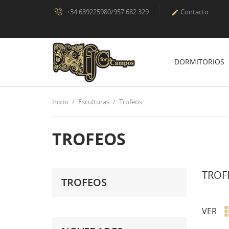
+34 639225980/957 682 329
Contacto

DORMITORIOS
Inicio
Esculturas
Trofeos
TROFEOS
TROF
TROFEOS
VER