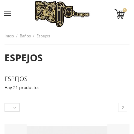
0

Inicio
Baños
Espejos
ESPEJOS
ESPEJOS
Hay 21 productos.

2