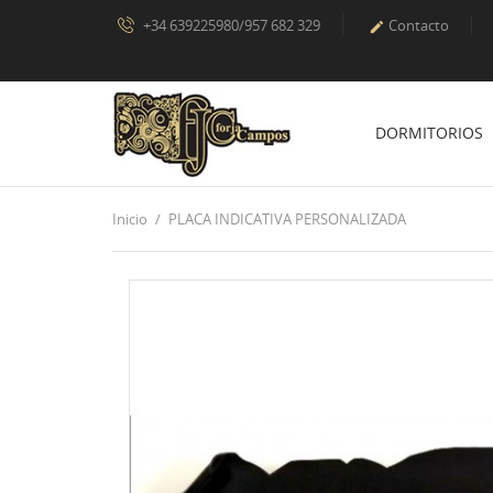
+34 639225980/957 682 329
Contacto

DORMITORIOS
Inicio
PLACA INDICATIVA PERSONALIZADA