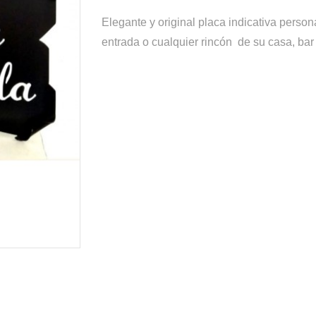
Elegante y original placa indicativa persona
entrada o cualquier rincón de su casa, bar ,