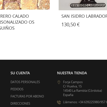
N ISIDRO LABRADOR
LETRERO CON SOPORT
CASA DE PASARON
0,50 €
SU CUENTA
NUESTRA TIENDA
DATOS PERSONALES
Forja Campos
C/ Huelva, 15
PEDIDOS
14540 La Rambla (Córdoba)
España
FACTURAS POR ABONO
Llámenos:
+34 639225980/957 
DIRECCIONES