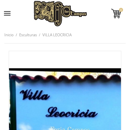
0

Inicio
Esculturas
VILLA LEOCRICIA