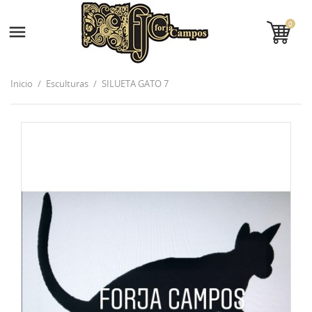
0

Inicio
Esculturas
SILUETA GATO 7