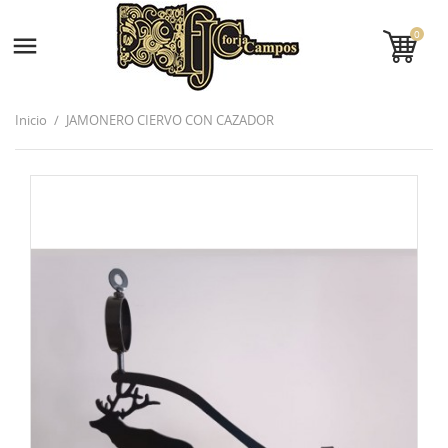
0

Inicio
JAMONERO CIERVO CON CAZADOR